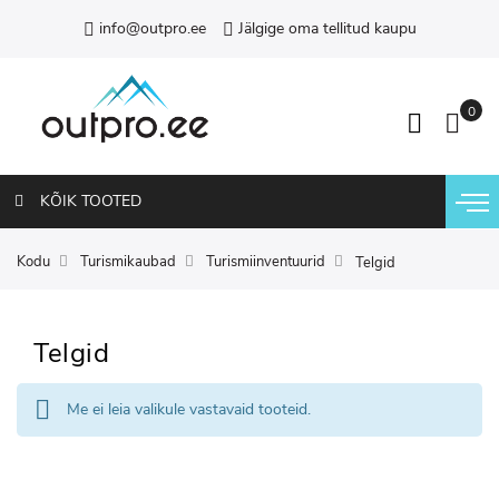
info@outpro.ee
Jälgige oma tellitud kaupu
KÕIK TOOTED
Kodu
Turismikaubad
Turismiinventuurid
Telgid
Telgid
Me ei leia valikule vastavaid tooteid.