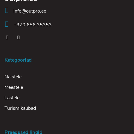
info@outpro.ee
+370 656 35353
Kategooriad
Naistele
Meestele
Lastele
Turismikaubad
Praegused lingid