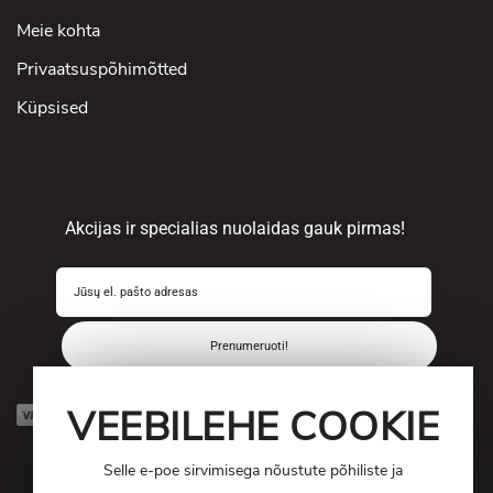
Meie kohta
Privaatsuspõhimõtted
Küpsised
Akcijas ir specialias nuolaidas gauk pirmas!
Prenumeruoti!
VEEBILEHE COOKIE
Selle e-poe sirvimisega nõustute põhiliste ja