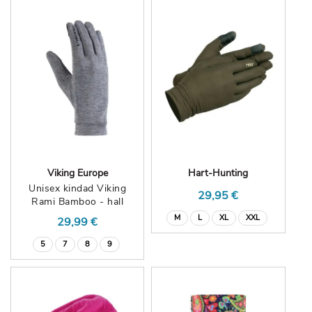
Viking Europe
Hart-Hunting
Unisex kindad Viking
29,95 €
Rami Bamboo - hall
M
L
XL
XXL
29,99 €
5
7
8
9