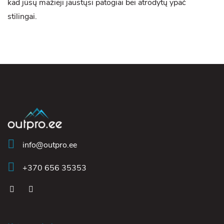
kad jūsų mažieji jaustųsi patogiai bei atrodytų ypač
stilingai.
info@outpro.ee
+370 656 35353