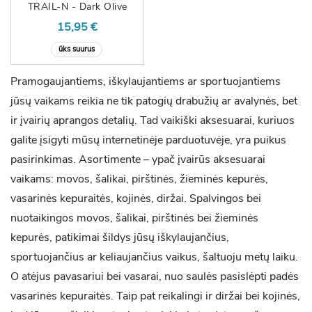
TRAIL-N - Dark Olive
15,95 €
üks suurus
Pramogaujantiems, iškylaujantiems ar sportuojantiems
jūsų vaikams reikia ne tik patogių drabužių ar avalynės, bet
ir įvairių aprangos detalių. Tad vaikiški aksesuarai, kuriuos
galite įsigyti mūsų internetinėje parduotuvėje, yra puikus
pasirinkimas. Asortimente – ypač įvairūs aksesuarai
vaikams: movos, šalikai, pirštinės, žieminės kepurės,
vasarinės kepuraitės, kojinės, diržai. Spalvingos bei
nuotaikingos movos, šalikai, pirštinės bei žieminės
kepurės, patikimai šildys jūsų iškylaujančius,
sportuojančius ar keliaujančius vaikus, šaltuoju metų laiku.
O atėjus pavasariui bei vasarai, nuo saulės pasislėpti padės
vasarinės kepuraitės. Taip pat reikalingi ir diržai bei kojinės,