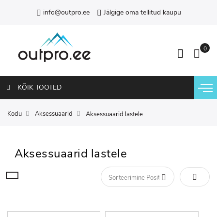
info@outpro.ee
Jälgige oma tellitud kaupu
KÕIK TOOTED
Kodu
Aksessuaarid
Aksessuaarid lastele
Aksessuaarid lastele
Määra 