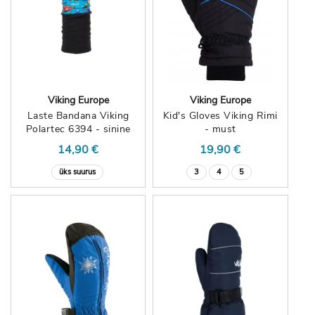
Viking Europe
Viking Europe
Laste Bandana Viking
Kid's Gloves Viking Rimi
Polartec 6394 - sinine
- must
14,90 €
19,90 €
üks suurus
3
4
5