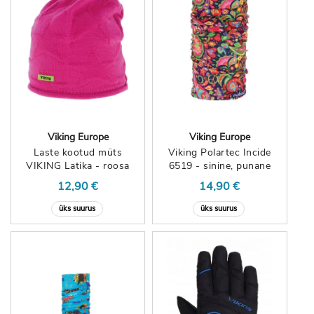
Viking Europe
Viking Europe
Laste kootud müts
Viking Polartec Incide
VIKING Latika - roosa
6519 - sinine, punane
12,90 €
14,90 €
üks suurus
üks suurus