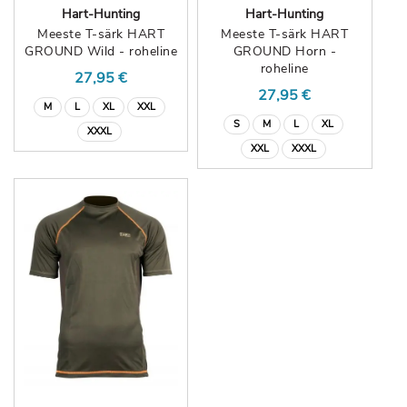
Hart-Hunting
Hart-Hunting
Meeste T-särk HART
Meeste T-särk HART
GROUND Wild - roheline
GROUND Horn -
roheline
27,95 €
27,95 €
M
L
XL
XXL
S
M
L
XL
XXXL
XXL
XXXL