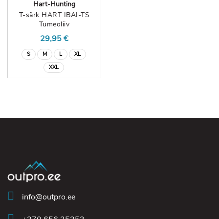
Hart-Hunting
T-särk HART IBAI-TS
Tumeoliiv
29,95 €
S
M
L
XL
XXL
info@outpro.ee