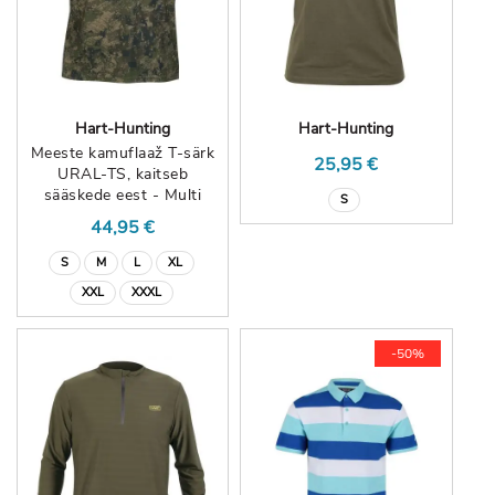
Hart-Hunting
Hart-Hunting
Meeste kamuflaaž T-särk
25,95 €
URAL-TS, kaitseb
sääskede eest - Multi
S
44,95 €
S
M
L
XL
XXL
XXXL
-50%