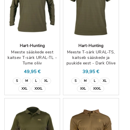
Hart-Hunting
Hart-Hunting
Meeste sääskede eest
Meeste T-särk URAL-TS,
kaitsev T-särk URAL-TL -
kaitseb sääskede ja
Tume oliiv
puukide eest - Dark Olive
49,95 €
39,95 €
S
M
L
XL
S
M
L
XL
XXL
XXXL
XXL
XXXL