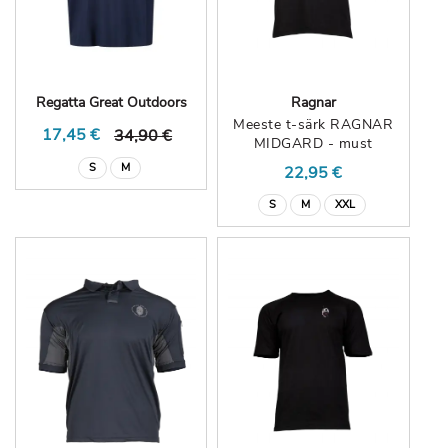
Regatta Great Outdoors
Ragnar
Meeste t-särk RAGNAR
17,45 €
34,90 €
MIDGARD - must
S
M
22,95 €
S
M
XXL