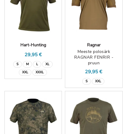
Hart-Hunting
Ragnar
Meeste polosärk
29,95 €
RAGNAR FENRIR -
pruun
S
M
L
XL
29,95 €
XXL
XXXL
S
XXL