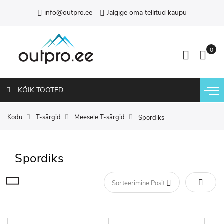
info@outpro.ee
Jälgige oma tellitud kaupu
KÕIK TOOTED
Kodu
T-särgid
Meesele T-särgid
Spordiks
Spordiks
Määra 