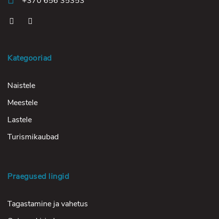
+370 656 35353
Kategooriad
Naistele
Meestele
Lastele
Turismikaubad
Praegused lingid
Tagastamine ja vahetus