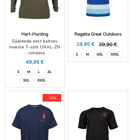
Hart-Hunting
Regatta Great Outdoors
Sääskede eest kaitsev
19,95 €
39,90 €
meeste T-särk URAL-ZN
- roheline
S
M
XXL
XXXL
49,95 €
S
M
L
XL
XXL
XXXL
-50%