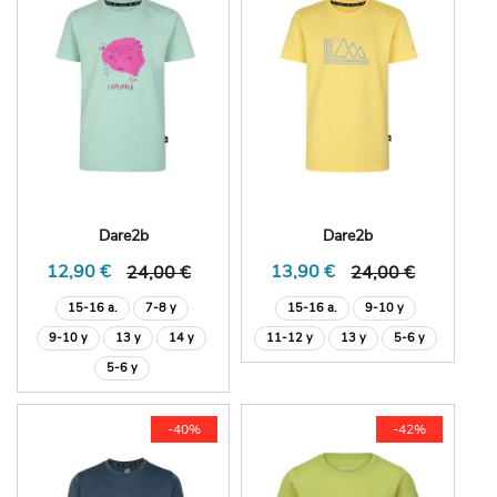
Dare2b
Dare2b
12,90 €
13,90 €
24,00 €
24,00 €
15-16 a.
7-8 y
15-16 a.
9-10 y
9-10 y
13 y
14 y
11-12 y
13 y
5-6 y
5-6 y
-40%
-42%