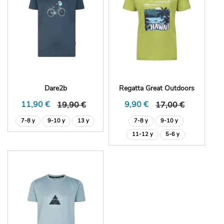
Dare2b
Regatta Great Outdoors
11,90 €
9,90 €
19,90 €
17,00 €
7-8 y
9-10 y
13 y
7-8 y
9-10 y
11-12 y
5-6 y