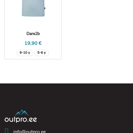
Dare2b
19,90 €
9-10 y
5-6 y
info@outpro.ee