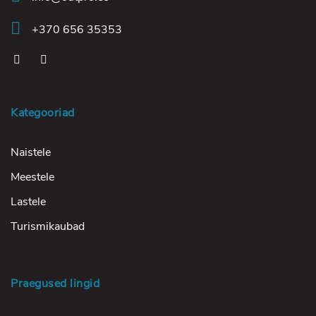
+370 656 35353
Kategooriad
Naistele
Meestele
Lastele
Turismikaubad
Praegused lingid