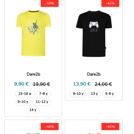
-50%
-42%
Dare2b
Dare2b
9,90 €
13,90 €
19,90 €
24,00 €
15-16 a.
7-8 y
9-10 y
13 y
5-6 y
9-10 y
11-12 y
14 y
-46%
-42%