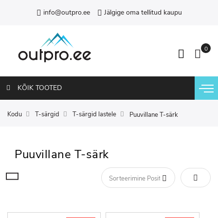
info@outpro.ee
Jälgige oma tellitud kaupu
KÕIK TOOTED
Kodu
T-särgid
T-särgid lastele
Puuvillane T-särk
Puuvillane T-särk
Määra 