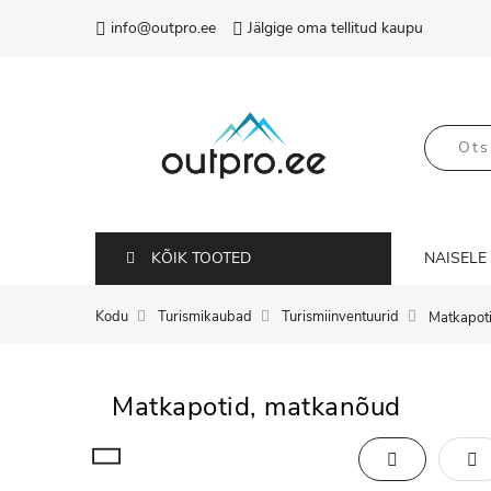
info@outpro.ee
Jälgige oma tellitud kaupu
KÕIK TOOTED
NAISELE
Kodu
Turismikaubad
Turismiinventuurid
Matkapot
Matkapotid, matkanõud
Ruudustik
Loe