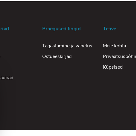
riad
Praegused lingid
Teave
Tagastamine ja vahetus
Meie kohta
e
Ostueeskirjad
Privaatsuspõhi
Küpsised
kaubad