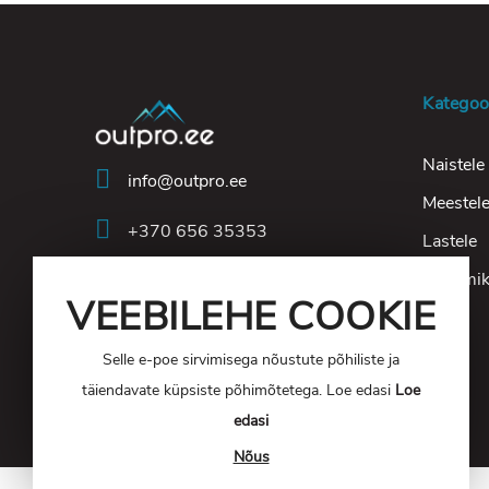
Kategoo
Naistele
info@outpro.ee
Meestel
+370 656 35353
Lastele
Turismi
VEEBILEHE COOKIE
Selle e-poe sirvimisega nõustute põhiliste ja
täiendavate küpsiste põhimõtetega. Loe edasi
Loe
edasi
Nõus