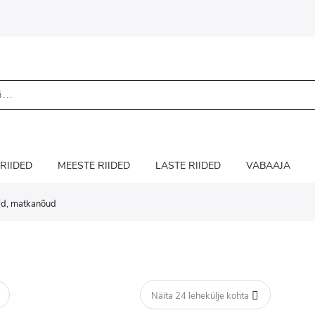
 RIIDED
MEESTE RIIDED
LASTE RIIDED
VABAAJA
id, matkanõud
telu