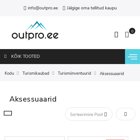
info@outpro.ee
Jälgige oma tellitud kaupu
KÕIK TOOTED
Kodu
Turismikaubad
Turismiinventuurid
Aksessuaarid
Aksessuaarid
Määra 