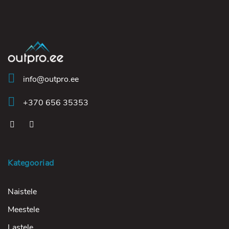
info@outpro.ee
+370 656 35353
Kategooriad
Naistele
Meestele
Lastele