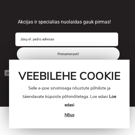
Akcijas ir specialias nuolaidas gauk pirmas!
Prenumeruoti!
VEEBILEHE COOKIE
Selle e-poe sirvimisega nõustute põhiliste ja
täiendavate küpsiste põhimõtetega. Loe edasi
Loe
edasi
Nõus
© 2017-2023 OUTPRO. Kõik õigused kaitstud.