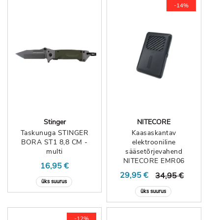
-14%
Stinger
NITECORE
Taskunuga STINGER
Kaasaskantav
BORA ST1 8,8 CM -
elektrooniline
multi
sääsetõrjevahend
NITECORE EMR06
16,95 €
29,95 €
34,95 €
üks suurus
üks suurus
-12%