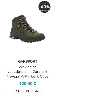
GARSPORT
Veekindlad
vabaajajalatsid Garsport
Nevegal WP – Dark Olive
129,90 €
37
43
44