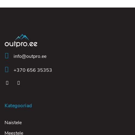
info@outpro.ee
+370 656 35353
Kategooriad
Naistele
Meestele