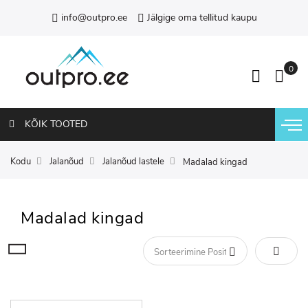
info@outpro.ee
Jälgige oma tellitud kaupu
KÕIK TOOTED
Kodu
Jalanõud
Jalanõud lastele
Madalad kingad
Madalad kingad
Määra 