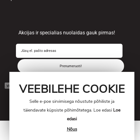
Akcijas ir specialias nuolaidas gauk pirmas!
Prenumeruoti!
VEEBILEHE COOKIE
Selle e-poe sirvimisega nõustute põhiliste ja
täiendavate küpsiste põhimõtetega. Loe edasi
Loe
edasi
Nõus
© 2017-2023 OUTPRO. Kõik õigused kaitstud.